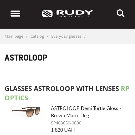
Main page
Catalog
Everyday glasses
/
/
/
ASTROLOOP
GLASSES ASTROLOOP WITH LENSES
RP
OPTICS
ASTROLOOP Demi Turtle Gloss -
Brown Matte Deg
SP403650-0000
1 820 UAH