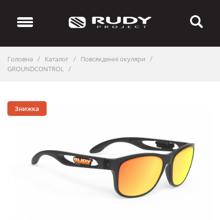
Головна
Каталог
Повсякденні окуляри
/
/
/
GROUNDCONTROL
/
Знижка