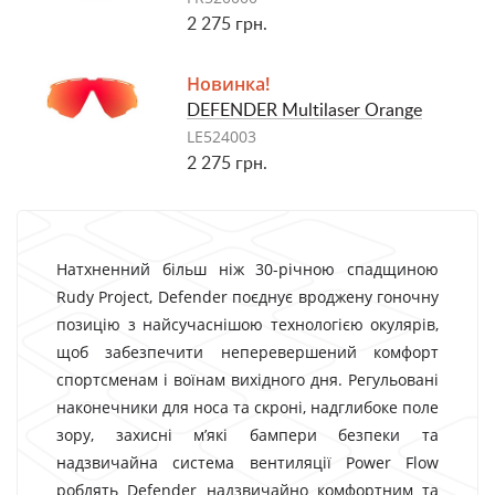
2 275 грн.
Новинка!
DEFENDER Multilaser Orange
LE524003
2 275 грн.
Натхненний більш ніж 30-річною спадщиною
Rudy Project, Defender поєднує вроджену гоночну
позицію з найсучаснішою технологією окулярів,
щоб забезпечити неперевершений комфорт
спортсменам і воїнам вихідного дня. Регульовані
наконечники для носа та скроні, надглибоке поле
зору, захисні м’які бампери безпеки та
надзвичайна система вентиляції Power Flow
роблять Defender надзвичайно комфортним та