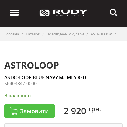
Головна
Каталог
Повсякденні окуляри
ASTROLOOP
/
/
/
/
ASTROLOOP
ASTROLOOP BLUE NAVY M.- MLS RED
SP403847-0000
В наявності
грн.
2 920
Замовити